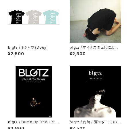
blgtz / Tシャツ (Douji)
blgtz / マイナスの世代による
瞬間のドキュメント (CD)
¥2,500
¥2,300
blgtz / Climb Up The Catw
blgtz / 同時に消える一日 (C
alk (DVD)
D)
¥3,800
¥2,500