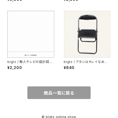
blgtz / 無人テレビの設計図 (C
blgtz / アタシはキレイな水滴
D)
のfilmｳﾌﾌ (CD)
¥2,200
¥840
商品一覧に戻る
© blgtz online shop