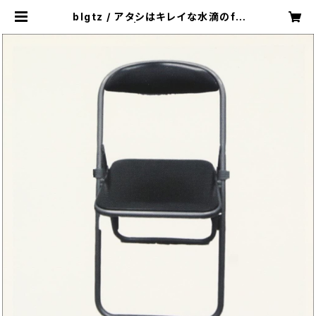
blgtz / アタシはキレイな水滴のfil
mｳﾌﾌ (CD) | blgtz online shop